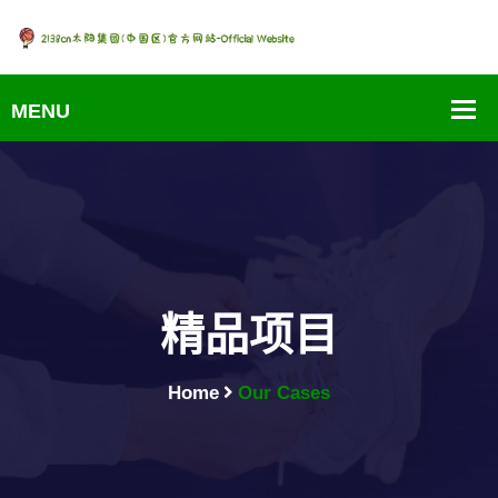
精品项目
Home
Our Cases