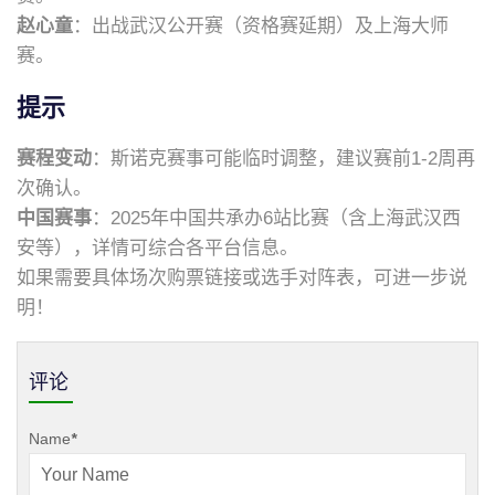
赵心童
：出战武汉公开赛（资格赛延期）及上海大师
赛。
提示
赛程变动
：斯诺克赛事可能临时调整，建议赛前1-2周再
次确认。
中国赛事
：2025年中国共承办6站比赛（含上海武汉西
安等），详情可综合各平台信息。
如果需要具体场次购票链接或选手对阵表，可进一步说
明！
评论
Name
*