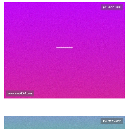
聚焦足球竞彩赛事直播盛宴实时竞猜互动
赢取惊喜大奖精彩无限