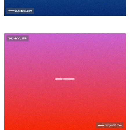
赛事支持商荣誉证书内容 以赛事支持为
抓手全面提升赛事组织效率与观众满意度
实现赛事共赢