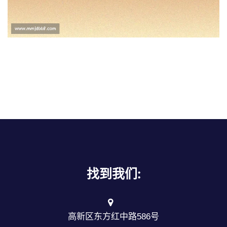
找到我们:
高新区东方红中路586号