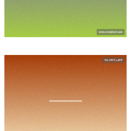
如何进行赛事赞助的评估—赛事寻找赞助
的实战指南与高效融资策略解析