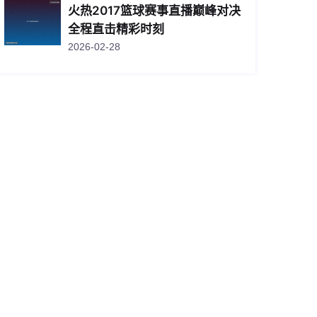
火热2017篮球赛事直播巅峰对决
全程直击精彩时刻
2026-02-28