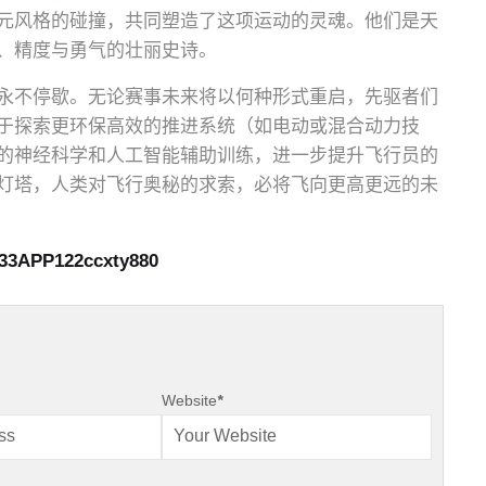
元风格的碰撞，共同塑造了这项运动的灵魂。他们是天
、精度与勇气的壮丽史诗。
永不停歇。无论赛事未来将以何种形式重启，先驱者们
于探索更环保高效的推进系统（如电动或混合动力技
的神经科学和人工智能辅助训练，进一步提升飞行员的
灯塔，人类对飞行奥秘的求索，必将飞向更高更远的未
33APP122ccxty880
Website
*