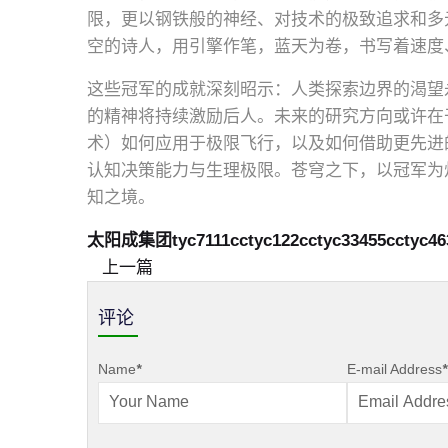
限，更以钢铁般的神经、对技术的极致追求和多
空的诗人，用引擎作笔，蓝天为卷，书写着速度
这些冠军的成就深刻昭示：人类探索边界的渴望
的精神将持续激励后人。未来的研究方向或许在
术）如何应用于极限飞行，以及如何借助更先进
认知决策能力与生理极限。苍穹之下，以冠军为
知之境。
太阳成集团tyc7111cctyc122cctyc33455cctyc46
上一篇
评论
Name
*
E-mail Address
*