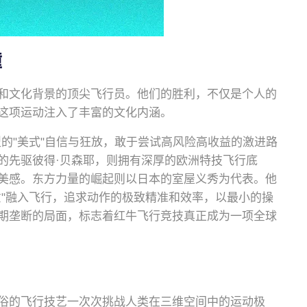
撞
和文化背景的顶尖飞行员。他们的胜利，不仅是个人的
这项运动注入了丰富的文化内涵。
的"美式"自信与狂放，敢于尝试高风险高收益的激进路
的先驱彼得·贝森耶，则拥有深厚的欧洲特技飞行底
美感。东方力量的崛起则以日本的室屋义秀为代表。他
意"融入飞行，追求动作的极致精准和效率，以最小的操
期垄断的局面，标志着红牛飞行竞技真正成为一项全球
俗的飞行技艺一次次挑战人类在三维空间中的运动极