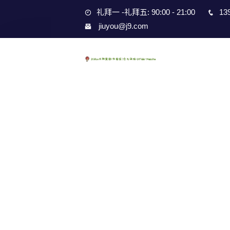
礼拜一 -礼拜五: 90:00 - 21:00
13
jiuyou@j9.com