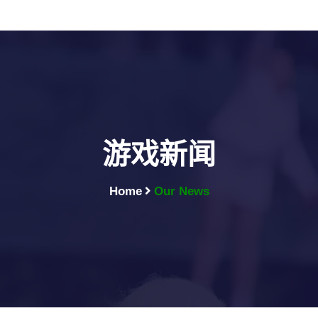
游戏新闻
Home
Our News