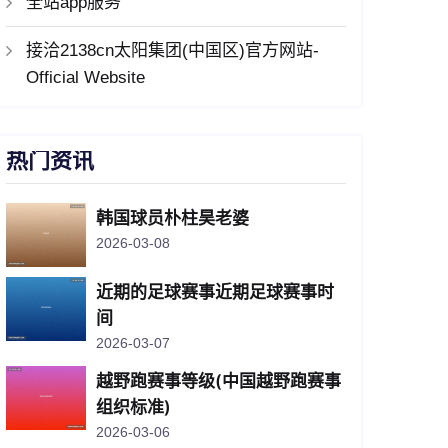
全站app服务
接洽2138cn太阳集团(中国区)官方网站-
Official Website
热门资讯
韩国球员朴柱昊老婆
2026-03-08
近期的足球赛事近期足球赛事时
间
2026-03-07
越野跑赛事等级(中国越野跑赛事
组织标准)
2026-03-06